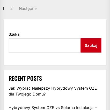
STRONICOWANIE
1
2
Następne
WPISÓW
Szukaj
Szukaj
RECENT POSTS
Jak Wybrać Najlepszy Hybrydowy System OZE
dla Twojego Domu?
Hybrydowy System OZE vs Solarna Instalacja –