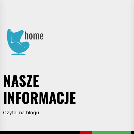
Skip
to
Nasze
the
informacje
content
NASZE
INFORMACJE
Czytaj na blogu