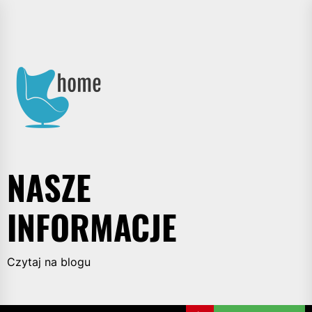
Skip
to
Nasze
the
informacje
content
NASZE
INFORMACJE
Czytaj na blogu